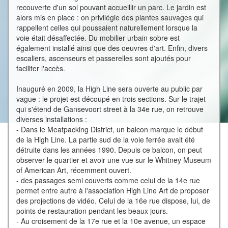
recouverte d'un sol pouvant accueillir un parc. Le jardin est
alors mis en place : on privilégie des plantes sauvages qui
rappellent celles qui poussaient naturellement lorsque la
voie était désaffectée. Du mobilier urbain sobre est
également installé ainsi que des oeuvres d'art. Enfin, divers
escaliers, ascenseurs et passerelles sont ajoutés pour
faciliter l'accès.
Inauguré en 2009, la High Line sera ouverte au public par
vague : le projet est découpé en trois sections. Sur le trajet
qui s'étend de Gansevoort street à la 34e rue, on retrouve
diverses installations :
- Dans le Meatpacking District, un balcon marque le début
de la High Line. La partie sud de la voie ferrée avait été
détruite dans les années 1990. Depuis ce balcon, on peut
observer le quartier et avoir une vue sur le Whitney Museum
of American Art, récemment ouvert.
- des passages semi couverts comme celui de la 14e rue
permet entre autre à l'association High Line Art de proposer
des projections de vidéo. Celui de la 16e rue dispose, lui, de
points de restauration pendant les beaux jours.
- Au croisement de la 17e rue et la 10e avenue, un espace