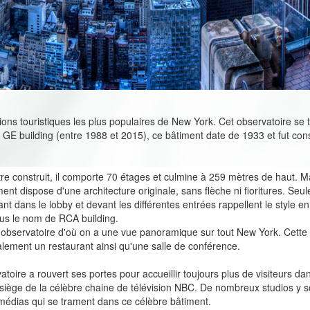
ctions touristiques les plus populaires de New York. Cet observatoire 
E building (entre 1988 et 2015), ce bâtiment date de 1933 et fut constr
re construit, il comporte 70 étages et culmine à 259 mètres de haut. M
ent dispose d'une architecture originale, sans flèche ni fioritures. Seule
nt dans le lobby et devant les différentes entrées rappellent le style e
ous le nom de RCA building.
'un observatoire d'où on a une vue panoramique sur tout New York. Cett
ement un restaurant ainsi qu'une salle de conférence.
toire a rouvert ses portes pour accueillir toujours plus de visiteurs d
siège de la célèbre chaine de télévision NBC. De nombreux studios y s
médias qui se trament dans ce célèbre bâtiment.